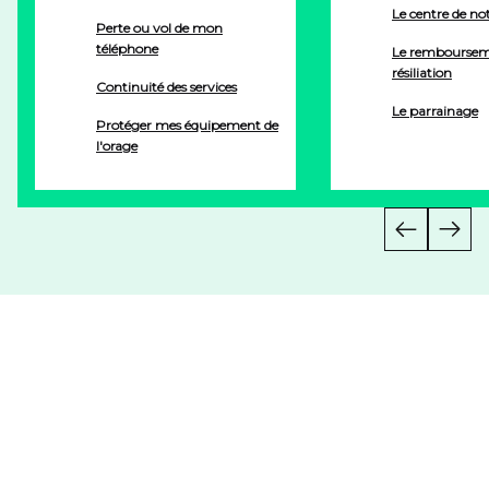
Le centre de not
Perte ou vol de mon
téléphone
Le remboursem
résiliation
Continuité des services
Le parrainage
Protéger mes équipement de
l'orage