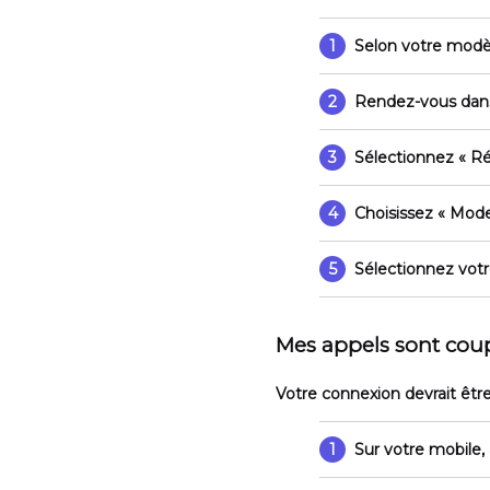
1
Selon votre modè
2
Rendez-vous da
3
Sélectionnez
« R
4
Choisissez
« Mode
5
Sélectionnez votr
Mes appels sont coup
Votre connexion devrait êtr
1
Sur votre mobile,