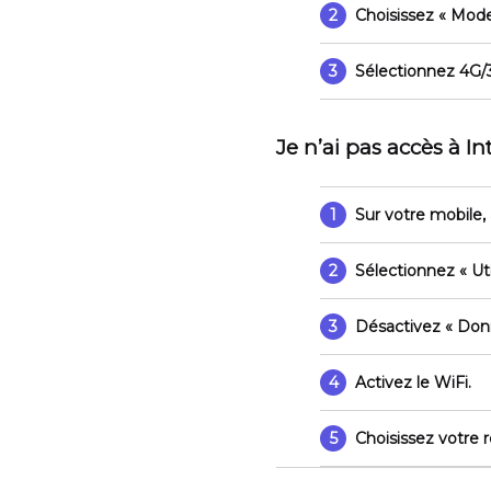
2
Choisissez
« Mode
3
Sélectionnez 4G/
Je n’ai pas accès à I
1
Sur votre mobile,
2
Sélectionnez
« Ut
3
Désactivez
« Don
4
Activez le WiFi.
5
Choisissez votre 