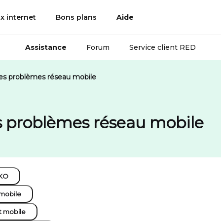
x internet
Bons plans
Aide
Assistance
Forum
Service client RED
es problèmes réseau mobile
s problèmes réseau mobile
KO
mobile
t mobile