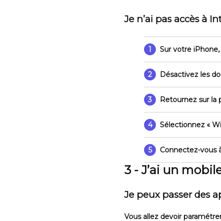
Je n’ai pas accès à I
1
Sur votre iPhone,
2
Désactivez les don
3
Retournez sur la
4
Sélectionnez
« Wi
5
Connectez-vous à
3 - J’ai un mobi
Je peux passer des ap
Vous allez devoir paramétre