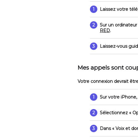
1
Laissez votre tél
2
Sur un ordinateur
RED
.
3
Laissez-vous guid
Mes appels sont coup
Votre connexion devrait êtr
1
Sur votre iPhone
2
Sélectionnez
« Op
3
Dans
« Voix et d