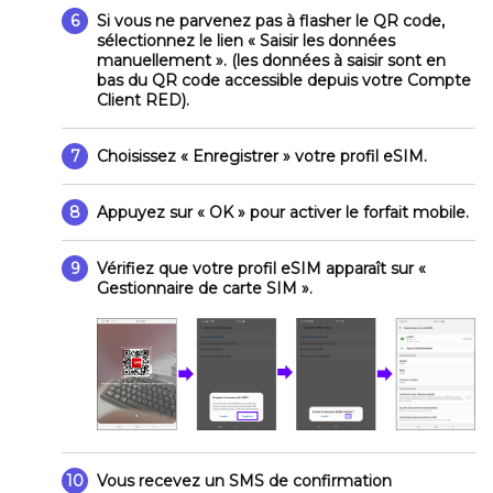
6
Si vous ne parvenez pas à flasher le QR code,
sélectionnez le lien «
Saisir les données
manuellement
». (les données à saisir sont en
bas du QR code accessible depuis votre Compte
Client RED).
7
Choisissez
« Enregistrer »
votre profil eSIM.
8
Appuyez sur
« OK »
pour activer le forfait mobile.
9
Vérifiez que votre profil eSIM apparaît sur
«
Gestionnaire de carte SIM »
.
10
Vous recevez un SMS de confirmation