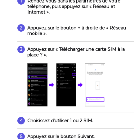
1
Rendez-vous dans les paramètres de votre
téléphone, puis appuyez sur
« Réseau et
Internet »
.
2
Appuyez sur le bouton
+
à droite de
« Réseau
mobile »
.
3
Appuyez sur
« Télécharger une carte SIM à la
place ? »
.
4
Choisissez d'utiliser 1 ou 2 SIM.
5
Appuyez sur le bouton
Suivant
.