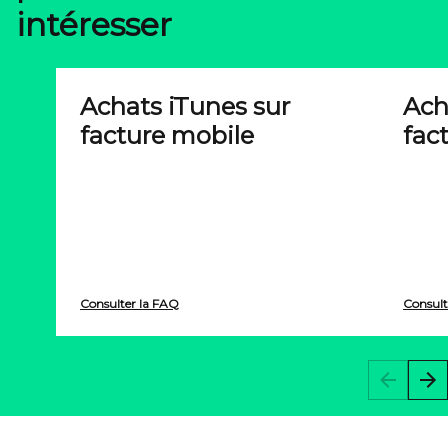
intéresser
Achats iTunes sur
Ach
facture mobile
fac
Consulter la FAQ
Consult