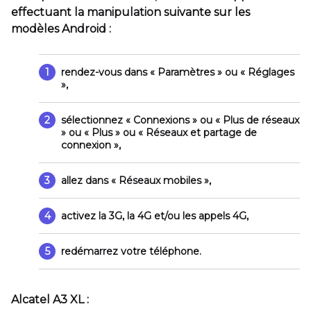
effectuant la manipulation suivante sur les
modèles Android :
1
rendez-vous dans
« Paramètres »
ou
« Réglages
»
,
2
sélectionnez
« Connexions »
ou
« Plus de réseaux
»
ou
« Plus »
ou
« Réseaux et partage de
connexion »
,
3
allez dans
« Réseaux mobiles »
,
4
activez la 3G, la 4G et/ou les appels 4G,
5
redémarrez votre téléphone.
Alcatel A3 XL :