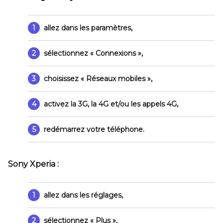
1
allez dans les paramètres,
2
sélectionnez
« Connexions »
,
3
choisissez
« Réseaux mobiles »
,
4
activez la 3G, la 4G et/ou les appels 4G,
5
redémarrez votre téléphone.
Sony Xperia :
1
allez dans les réglages,
2
sélectionnez
« Plus »
,