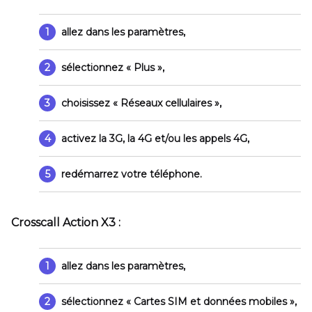
1
allez dans les paramètres,
2
sélectionnez
« Plus »
,
3
choisissez
« Réseaux cellulaires »
,
4
activez la 3G, la 4G et/ou les appels 4G,
5
redémarrez votre téléphone.
Crosscall Action X3 :
1
allez dans les paramètres,
2
sélectionnez
« Cartes SIM et données mobiles »
,