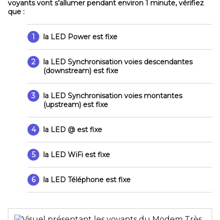
voyants vont s’allumer pendant environ 1 minute, vérifiez
que :
1
la LED
Power
est fixe
2
la LED
Synchronisation voies descendantes
(downstream) est fixe
3
la LED
Synchronisation voies montantes
(upstream) est fixe
4
la LED
@
est fixe
5
la LED
WiFi
est fixe
6
la LED
Téléphone
est fixe