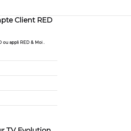
mpte Client RED
D ou appli RED & Moi .
ur TV Evolution