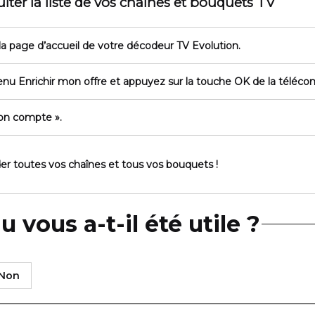
ter la liste de vos chaînes et bouquets TV
a page d’accueil de votre décodeur TV Evolution.
menu
Enrichir mon offre
et appuyez sur la touche
OK
de la téléc
on compte »
.
er toutes vos chaînes et tous vos bouquets !
 vous a-t-il été utile ?
Non