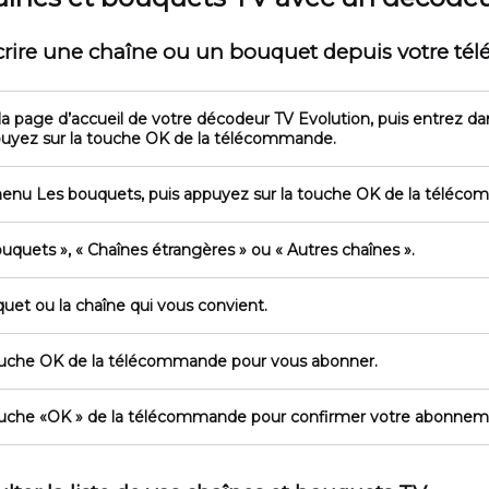
rire une chaîne ou un bouquet depuis votre télé
a page d’accueil de votre décodeur TV Evolution, puis entrez d
ppuyez sur la touche
OK
de la télécommande.
 menu
Les bouquets
, puis appuyez sur la touche
OK
de la téléco
ouquets »
,
« Chaînes étrangères »
ou
« Autres chaînes »
.
quet ou la chaîne qui vous convient.
ouche
OK
de la télécommande pour vous abonner.
uche «
OK
» de la télécommande pour confirmer votre abonnem