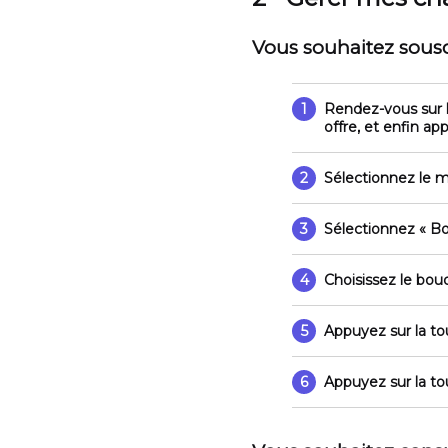
Vous souhaitez sousc
1
Rendez-vous sur l
offre, et enfin a
2
Sélectionnez le
3
Sélectionnez
« B
4
Choisissez le bou
5
Appuyez sur la t
6
Appuyez sur la to