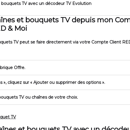
 bouquets TV avec un décodeur TV Evolution
haînes et bouquets TV depuis mon Co
ED & Moi
uquets TV peut se faire directement via votre Compte Client RE
ubrique
Offre
.
s »
, cliquez sur
« Ajouter ou supprimer des options »
.
bouquets TV ou chaînes de votre choix.
uquet TV
haînes et bouquets TV avec un décode