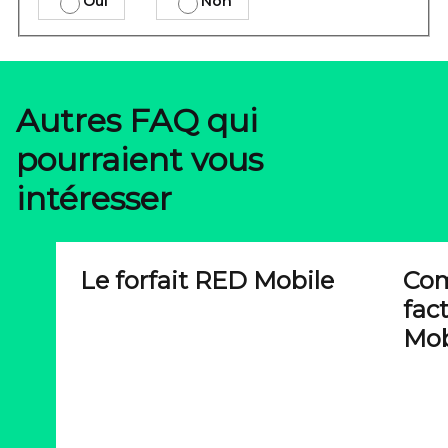
Oui
Non
Autres FAQ qui
pourraient vous
intéresser
Le forfait RED Mobile
Com
fac
Mob